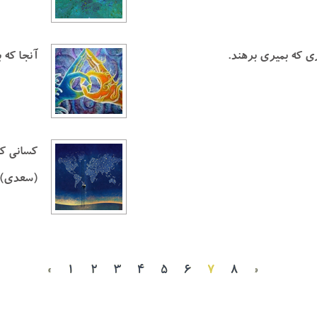
ي كه بميري برهند.
آنجا كه 
كساني كه 
(سعدي)
«
۱
۲
۳
۴
۵
۶
۷
۸
»