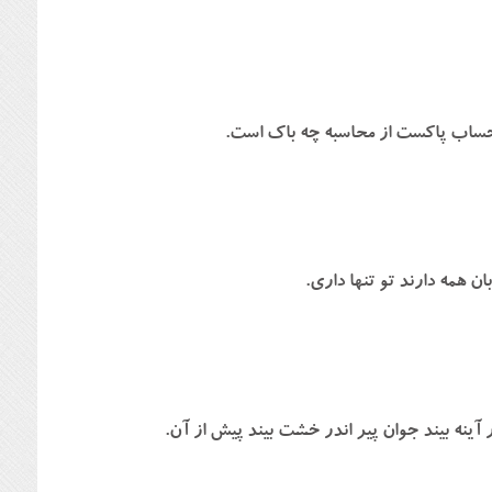
حساب پاكست از محاسبه چه باك است.
ن همه دارند تو تنها داري.
 آينه بيند جوان پير اندر خشت بيند پيش از آن.