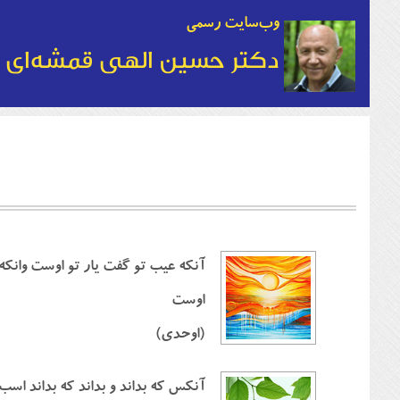
وب‌سایت رسمی
دکتر حسین الهی قمشه‌ای
آنكه عيب تو گفت يار تو اوست وانكه
اوست
(اوحدي)
آنكس كه بداند و بداند كه بداند اس