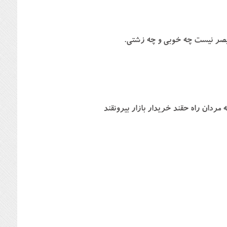
بصر نيست چه خوبي و چه زشتي.
مردان راه حقند خريدار بازار بيرونقند