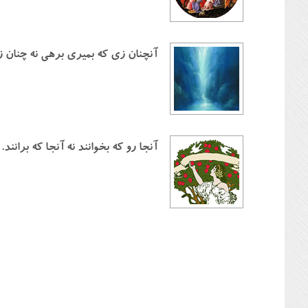
آنچنان زي كه بميري برهي نه چنان ز
آنجا رو كه بخوانند نه آنجا كه برانند.