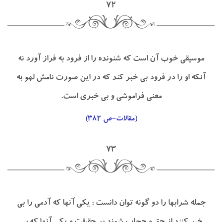
۷۲
موسيقي خوب آن است كه شنونده را از فرود به فراز آورد نه
آنكه او را در فرود بي خبر كند كه در اين صورت نامش لهو به
معني فراموشي و بي خبري است.
(مقالات-ص ۳۸۲)
۷۳
جمله شرابها را دو گونه توان دانست : يكي آنها كه آدمي را بي