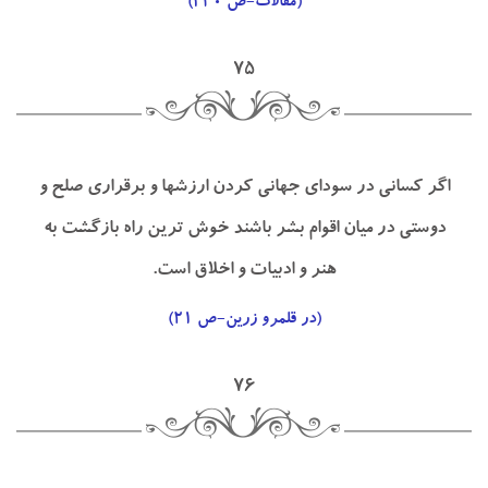
(مقالات-ص ۴۳۰)
۷۵
اگر كساني در سوداي جهاني كردن ارزشها و برقراري صلح و
دوستي در ميان اقوام بشر باشند خوش ترين راه بازگشت به
هنر و ادبيات و اخلاق است.
(در قلمرو زرين-ص ۲۱)
۷۶