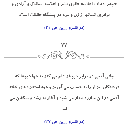
جوهر ادبيات اعلاميه حقوق بشر و اعلاميه استقلال و آزادي و
برابري انسانها از زن و مرد در پيشگاه حقيقت است.
(در قلمرو زرين-ص ۲۱)
۷۷
وقتي آدمي در برابر ديو قد علم مي كند نه تنها ديوها كه
فرشتگان نيز او را به حساب مي آورند و همه استعدادهاي خفته
آدمي در اين مبارزه بيدار مي شود و آغاز به رشد و شكفتن مي
كند.
(در قلمرو زرين-ص ۳۷)