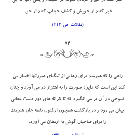
خبر كنند از حق و حجاب شوند بر حقيقت و يكي آنها كه بي
خبر كنند از خويش و كشف حجاب كنند از حق .
(مقالات-ص ۴۱۲)
۷۴
راهي را كه هنرمند براي رهايي از تنگناي صورتها اختيار مي
كند اين است كه دايره صورت را به اهتزاز در مي آورد و چنان
تموجي در آن بر مي انگيزد كه تا كرانه هاي دور دست معاني
پيش مي رود و در بازگشت همچون ارغنون نغمه جان هنرمند
را براي صاحبان گوش به ارمغان مي آورد.