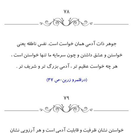
۷۸
جوهر ذات آدمي همان خواست است. نفس ناطقه يعني
خواستن و عشق داشتن و چون سرمايه ما تنها خواستن است ،
هر چه خواست عظيم تر ، آدمي بزرگ تر و شريف تر .
(درقلمرو زرين-ص ۴۷)
۷۹
خواستن نشان ظرفيت و قابليت آدمي است و هر آرزويي نشان