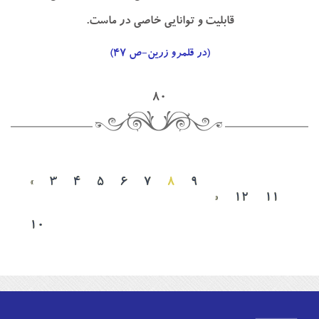
قابليت و توانايي خاصي در ماست.
(در قلمرو زرين-ص ۴۷)
۸۰
«
۳
۴
۵
۶
۷
۸
۹
»
۱۲
۱۱
۱۰