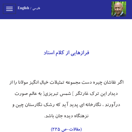
فارسی
/
English
Toggle
gation
فرازهایی از کلام استاد
اگر نقاشان چيره دست مجموعه تمثيلات خيال انگيز مولانا را از
ديدار اين ترك غارتگر ] شمس تبريزي[ به عالم صورت
درآورند ، نگارخانه اي پديد آيد كه رشك نگارستان چين و
نزهتگاه ديده جان باشد.
(مقالات-ص ۲۲۵)