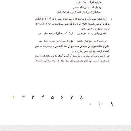
۱
۲
۳
۴
۵
۶
۷
۸
»
۱۰
۹