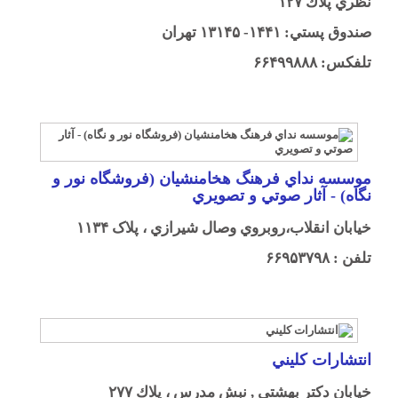
نظري پلاك ۱۲۷
صندوق پستي: ۱۴۴۱- ۱۳۱۴۵ تهران
تلفكس: ۶۶۴۹۹۸۸۸
موسسه نداي فرهنگ هخامنشيان (فروشگاه نور و
نگاه) - آثار صوتي و تصويري
خيابان انقلاب،روبروي وصال شيرازي ، پلاک ۱۱۳۴
تلفن : ۶۶۹۵۳۷۹۸
انتشارات كليني
خيابان دكتر بهشتي , نبش مدرس ، پلاك ۲۷۷