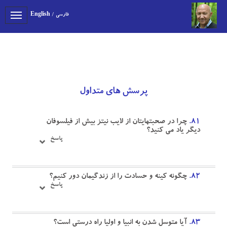
فارسی
/
English
Toggle
gation
پرسش های متداول
۸۱.
چرا در صحبتهايتان از لايب نيتز بيش از فيلسوفان
ديگر ياد مى كنيد؟
پاسخ
۸۲.
چگونه كينه و حسادت را از زندگيمان دور كنيم؟
پاسخ
۸۳.
آيا متوسل شدن به انبيا و اوليا راه درستى است؟