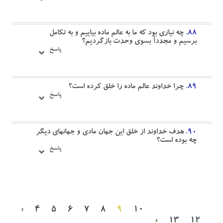
۸۸.
چه نيازى بود كه ما به عالم ماده بياييم و به تكامل
برسيم و مجددأ بسوى وحدت بازگرديم؟
پاسخ
۸۹.
چرا خداوند عالم ماده را خلق كرده است؟
پاسخ
۹۰.
هدف خداوند از خلق اين جهان مادى و جهانهاى ديگر
چه بوده است؟
پاسخ
«
۴
۵
۶
۷
۸
۹
۱۰
»
۱۳
۱۲