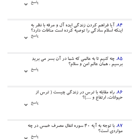
پاسخ
۸۴.
آيا فراهم كردن زندگى ايده آل و مرفه با نظر به
اينكه اسلام سادگى را توصيه كرده است منافات دارد؟
پاسخ
۸۵.
چه كنيم تا به عالمى كه شما در آن بسر مى بريد
برسيم ، همان عالم امن و سلام؟
پاسخ
۸۶.
راه مقابله با ترس در زندگى چيست ( ترس از
حيوانات، ارتفاع و ....)؟
پاسخ
۸۷.
با توجه به آيه ٤٠ سوره انفال مصرف خمس در چه
مواردى است؟
پاسخ